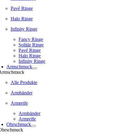
Pavé Ringe
Halo Ringe
Infinity Ringe
Fancy Ringe
Solitär Ringe
Pavé Ringe
Halo Ringe
Infinity Ringe
Armschmuck
Armschmuck
Alle Produkte
Armbänder
Armreife
Armbänder
Armreife
Ohrschmuck
Ohrschmuck