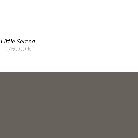
Little Serena
1.750,00
€