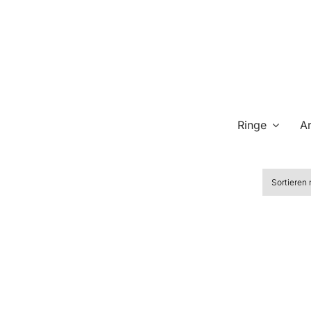
Zum
Inhalt
springen
Ringe
A
Sortieren