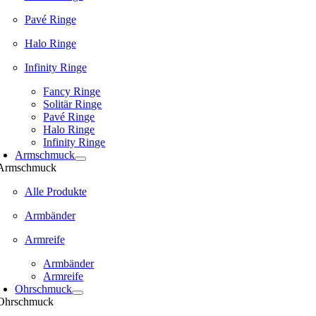
Pavé Ringe
Halo Ringe
Infinity Ringe
Fancy Ringe
Solitär Ringe
Pavé Ringe
Halo Ringe
Infinity Ringe
Armschmuck
Armschmuck
Alle Produkte
Armbänder
Armreife
Armbänder
Armreife
Ohrschmuck
Ohrschmuck