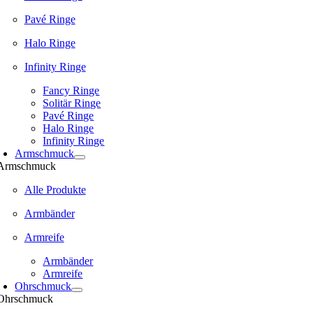
Pavé Ringe
Halo Ringe
Infinity Ringe
Fancy Ringe
Solitär Ringe
Pavé Ringe
Halo Ringe
Infinity Ringe
Armschmuck
Armschmuck
Alle Produkte
Armbänder
Armreife
Armbänder
Armreife
Ohrschmuck
Ohrschmuck